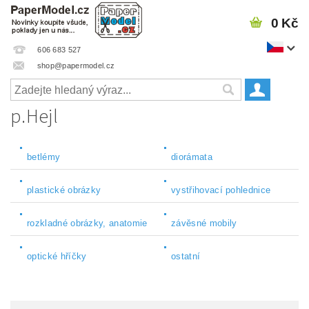
0 Kč
606 683 527
shop@papermodel.cz
p.Hejl
betlémy
diorámata
plastické obrázky
vystřihovací pohlednice
rozkladné obrázky, anatomie
závěsné mobily
optické hříčky
ostatní