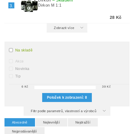
Dirkon
–
Skladem
Dirkon M 1:1
3.
28 Kč
Zobrazit více
Na skladě
Akce
Novinka
Tip
6
Kč
39
Kč
Položek k zobrazení:
8
Filtr podle parametrů, vlastností a výrobců
Abecedně
Nejlevnější
Nejdražší
Nejprodávanější