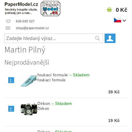
0 Kč
606 683 527
shop@papermodel.cz
Martin Pilný
Nejprodávanější
foukací formule
–
Skladem
foukací formule
1.
39 Kč
Dirkon
–
Skladem
Dirkon
2.
19 Kč