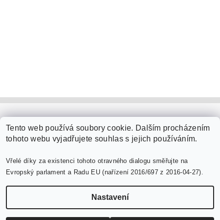
PaperModel.cz
Tento web používá soubory cookie. Dalším procházením
tohoto webu vyjadřujete souhlas s jejich používáním.
Vřelé díky za existenci tohoto otravného dialogu směřujte na
Evropský parlament a Radu EU (nařízení 2016/697 z 2016-04-27).
Nastavení
Upravit nastavení cookies
2026 ©
PaperModel.cz
, všechna práva vyhrazena
Vytvořil Shoptet