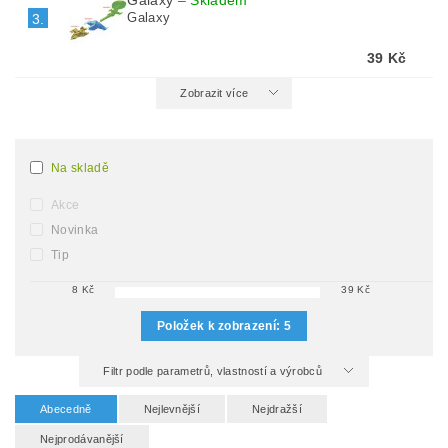
Galaxy
–
Skladem
Galaxy
3.
39 Kč
Zobrazit více
Na skladě
Akce
Novinka
Tip
8
Kč
39
Kč
Položek k zobrazení:
5
Filtr podle parametrů, vlastností a výrobců
Abecedně
Nejlevnější
Nejdražší
Nejprodávanější