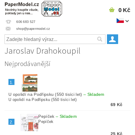
0 Kč
606 683 527
shop@papermodel.cz
Jaroslav Drahokoupil
Nejprodávanější
1.
U opolidí na Podřipsku (550 tisíci let)
–
Skladem
U opolidí na Podřipsku (550 tisíci let)
69 Kč
Pepíček
–
Skladem
Pepíček
2.
25 Kč