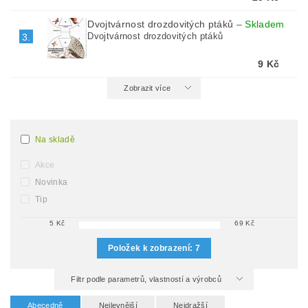
Dvojtvárnost drozdovitých ptáků
–
Skladem
Dvojtvárnost drozdovitých ptáků
3.
9 Kč
Zobrazit více
Na skladě
Akce
Novinka
Tip
5
Kč
69
Kč
Položek k zobrazení:
7
Filtr podle parametrů, vlastností a výrobců
Abecedně
Nejlevnější
Nejdražší