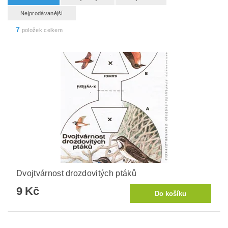
Nejprodávanější
7
položek celkem
Dvojtvárnost drozdovitých ptáků
9 Kč