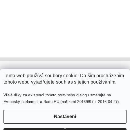
PaperModel.cz
Tento web používá soubory cookie. Dalším procházením
tohoto webu vyjadřujete souhlas s jejich používáním.
Vřelé díky za existenci tohoto otravného dialogu směřujte na
Evropský parlament a Radu EU (nařízení 2016/697 z 2016-04-27).
Nastavení
Upravit nastavení cookies
2026 ©
PaperModel.cz
, všechna práva vyhrazena
Vytvořil Shoptet