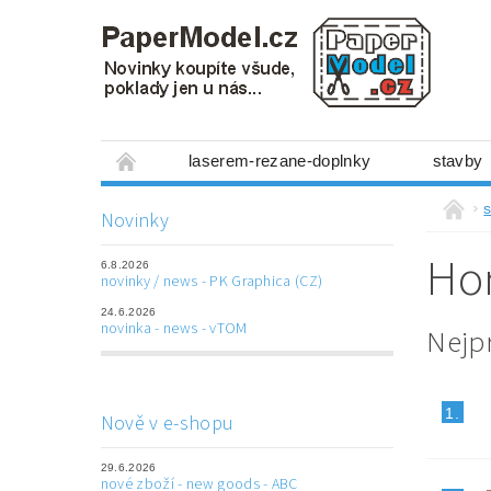
laserem-rezane-doplnky
stavby
miniboxy 1:300
figurky
mechanis
s
Novinky
prostorové obrázky
hry
ostatní
Ho
6.8.2026
laserem řezané doplňky
3D tištěné dop
novinky / news - PK Graphica (CZ)
24.6.2026
Napište nám
Obchodní podmínky
novinka - news - vTOM
Nejp
1.
Nově v e-shopu
29.6.2026
nové zboží - new goods - ABC