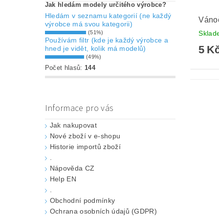
Jak hledám modely určitého výrobce?
Hledám v seznamu kategorií (ne každý
Vánoč
výrobce má svou kategorii)
(51%)
Skla
Používám filtr (kde je každý výrobce a
5 K
hned je vidět, kolik má modelů)
(49%)
Počet hlasů:
144
Informace pro vás
Jak nakupovat
Nové zboží v e-shopu
Historie importů zboží
.
Nápověda CZ
Help EN
.
Obchodní podmínky
Ochrana osobních údajů (GDPR)