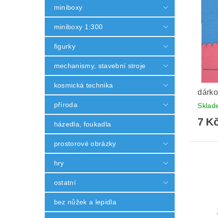
miniboxy
miniboxy 1:300
figurky
mechanismy, stavební stroje
kosmická technika
dárko
příroda
Skla
7 K
házedla, foukadla
prostorové obrázky
hry
ostatní
bez nůžek a lepidla