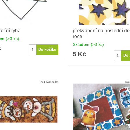
oční ryba
překvapení na poslední de
roce
dem
(>3 ks)
Skladem
(>3 ks)
č
5 Kč
Kód:
ABC-4824A
Kód