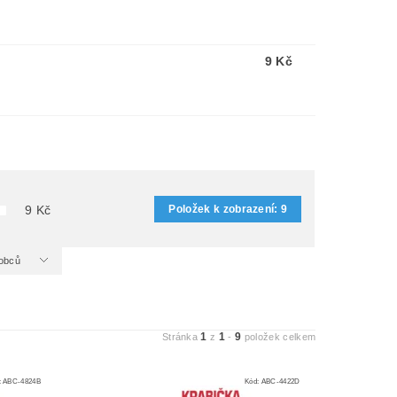
9 Kč
Položek k zobrazení:
9
9
Kč
ýrobců
1
1
9
Stránka
z
-
položek celkem
:
ABC-4824B
Kód:
ABC-4422D