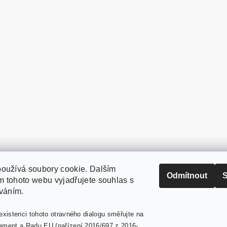
oužívá soubory cookie. Dalším
PaperModel.cz
Odmítnout
S
 tohoto webu vyjadřujete souhlas s
íváním.
existenci tohoto otravného dialogu směřujte na
ament a Radu EU (nařízení 2016/697 z 2016-