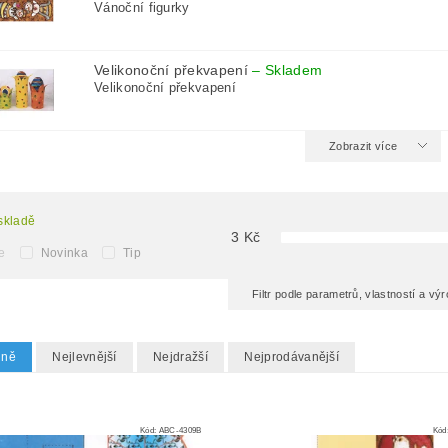
Vánoční figurky
Velikonoční překvapení
–
Skladem
Velikonoční překvapení
Zobrazit více
skladě
3
Kč
e
Novinka
Tip
Filtr podle parametrů, vlastností a v
dně
Nejlevnější
Nejdražší
Nejprodávanější
Kód:
ABC-4309B
Kód