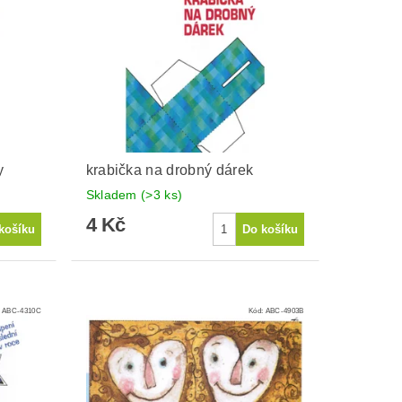
y
krabička na drobný dárek
Skladem
(>3 ks)
4 Kč
:
ABC-4310C
Kód:
ABC-4903B