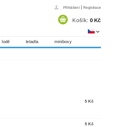
|
Přihlášení
Registrace
Košík:
0 Kč
lodě
letadla
miniboxy
házedla, foukadla
hy, časopisy...
 download
série
Kontakty
5 Kč
5 Kč