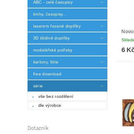
ABC - celé časopisy
knihy, časopisy...
laserem řezané doplňky
Novor
3D tištěné doplňky
Skla
6 K
modelářské potřeby
kartony, fólie
free download
série
vše bez rozdělení
dle výrobce
Dotazník