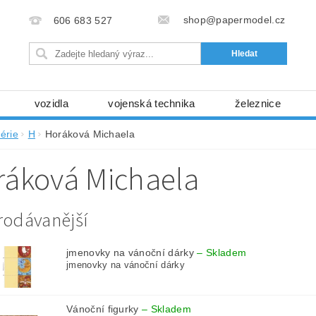
shop@papermodel.cz
606 683 527
vozidla
vojenská technika
železnice
my, stavební stroje
kosmická technika
příroda
érie
H
Horáková Michaela
bez nůžek a lepidla
ABC - celé časopisy
kni
ráková Michaela
lňky
modelářské potřeby
kartony, fólie
free
Ochrana osobních údajů (GDPR)
rodávanější
jmenovky na vánoční dárky
–
Skladem
jmenovky na vánoční dárky
Vánoční figurky
–
Skladem