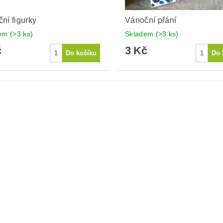
ní figurky
Vánoční přání
dem
(>3 ks)
Skladem
(>3 ks)
č
3 Kč