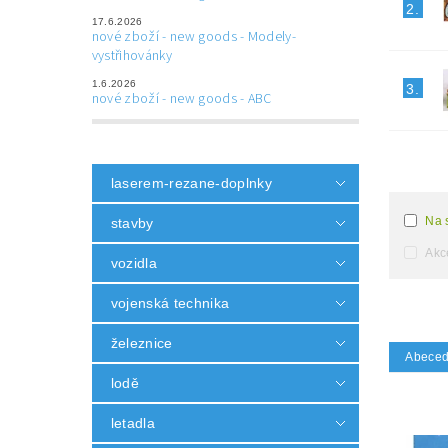
2.
17.6.2026
nové zboží - new goods - Modely-
vystřihovánky
1.6.2026
3.
nové zboží - new goods - ABC
laserem-rezane-doplnky
Na 
stavby
Akc
vozidla
vojenská technika
železnice
Abece
lodě
letadla