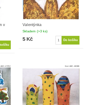
n v
Valentýnka
Skladem
(>3 ks)
5 Kč
:
ABC-4725C
Kód:
ABC-4808B