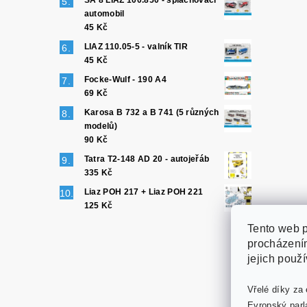
SA 8 LIAZ 100.850 - splachovací
automobil
45 Kč
LIAZ 110.05-5 - valník TIR
45 Kč
Focke-Wulf - 190 A4
69 Kč
Karosa B 732 a B 741 (5 různých
modelů)
90 Kč
Tatra T2-148 AD 20 - autojeřáb
335 Kč
Liaz POH 217 + Liaz POH 221
125 Kč
Tento web p
procházením
jejich použ
Vřelé díky za 
Evropský parl