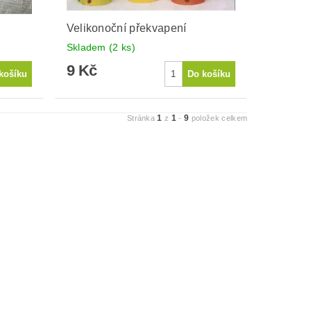
Velikonoční překvapení
Skladem
(2 ks)
9 Kč
1
1
9
Stránka
z
-
položek celkem