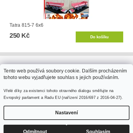
Tatra 815-7 6x6
250 Kč
PaperModel.cz
Tento web používá soubory cookie. Dalším procházením
tohoto webu vyjadřujete souhlas s jejich používáním.
Vřelé díky za existenci tohoto otravného dialogu směřujte na
Evropský parlament a Radu EU (nařízení 2016/697 z 2016-04-27).
Nastavení
Upravit nastavení cookies
2026 ©
PaperModel.cz
, všechna práva vyhrazena
Vytvořil Shoptet
Odmítnout
Souhlasím