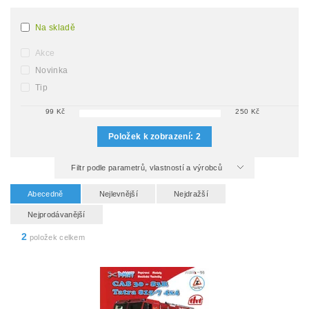
Na skladě
Akce
Novinka
Tip
99
Kč
250
Kč
Položek k zobrazení:
2
Filtr podle parametrů, vlastností a výrobců
Abecedně
Nejlevnější
Nejdražší
Nejprodávanější
2
položek celkem