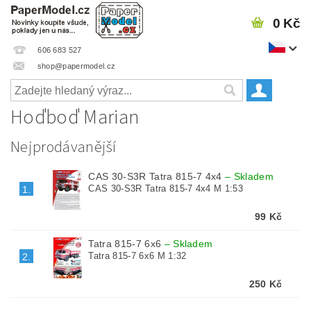
0 Kč
606 683 527
shop@papermodel.cz
Hoďboď Marian
Nejprodávanější
CAS 30-S3R Tatra 815-7 4x4
–
Skladem
CAS 30-S3R Tatra 815-7 4x4 M 1:53
1.
99 Kč
Tatra 815-7 6x6
–
Skladem
Tatra 815-7 6x6 M 1:32
2.
250 Kč