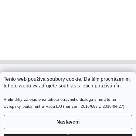
PaperModel.cz
Tento web používá soubory cookie. Dalším procházením
tohoto webu vyjadřujete souhlas s jejich používáním.
Vřelé díky za existenci tohoto otravného dialogu směřujte na
Evropský parlament a Radu EU (nařízení 2016/697 z 2016-04-27).
Nastavení
Upravit nastavení cookies
2026 ©
PaperModel.cz
, všechna práva vyhrazena
Vytvořil Shoptet