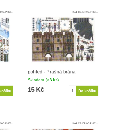
KO-P-009--
Kód:
CZ-ERKO-P-004--
pohled - Prašná brána
Skladem
(>3 ks)
15 Kč
KO-P-003--
Kód:
CZ-ERKO-P-001--