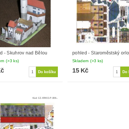
d - Skuhrov nad Bělou
pohled - Staroměstský orlo
dem
(>3 ks)
Skladem
(>3 ks)
Kč
15 Kč
Kód:
CZ-ERKO-P-006--