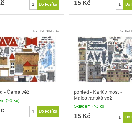
Kč
15 Kč
Kód:
CZ-ERKO-P-008--
Kód:
CZ-ER
d - Černá věž
pohled - Karlův most -
Malostranská věž
dem
(>3 ks)
Skladem
(>3 ks)
Kč
15 Kč