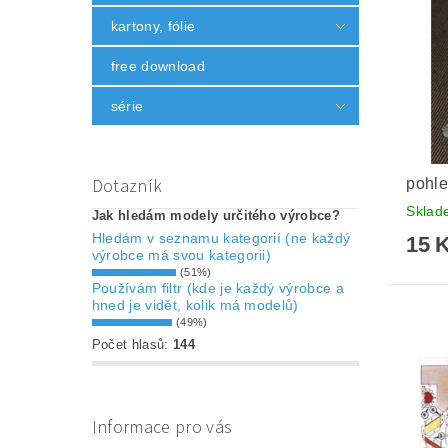
kartony, fólie
free download
série
Dotazník
pohle
Skla
Jak hledám modely určitého výrobce?
Hledám v seznamu kategorií (ne každý
15 
výrobce má svou kategorii)
(51%)
Používám filtr (kde je každý výrobce a
hned je vidět, kolik má modelů)
(49%)
Počet hlasů:
144
Informace pro vás