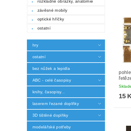
rozkladné obrázky, anatomie
závěsné mobily
optické hříčky
ostatní
hry
ostatní
bez nůžek a lepidla
pohle
řetě
ABC - celé časopisy
Skla
knihy, časopisy...
15 
laserem řezané doplňky
3D tištěné doplňky
modelářské potřeby