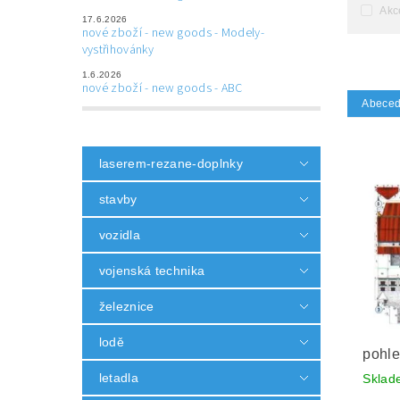
Akc
17.6.2026
nové zboží - new goods - Modely-
vystřihovánky
1.6.2026
nové zboží - new goods - ABC
Abece
laserem-rezane-doplnky
stavby
vozidla
vojenská technika
železnice
lodě
pohled
letadla
Skla