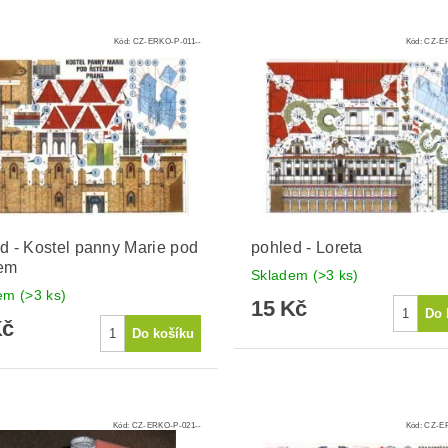
Kód:
CZ-ERKO-P-011--
Kód:
CZ-ER
d - Kostel panny Marie pod
pohled - Loreta
zem
Skladem
(>3 ks)
dem
(>3 ks)
15 Kč
Kč
Kód:
CZ-ERKO-P-021--
Kód:
CZ-ER