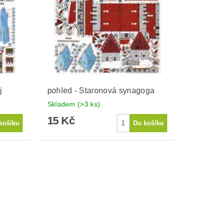
j
pohled - Staronová synagoga
Skladem
(>3 ks)
15 Kč