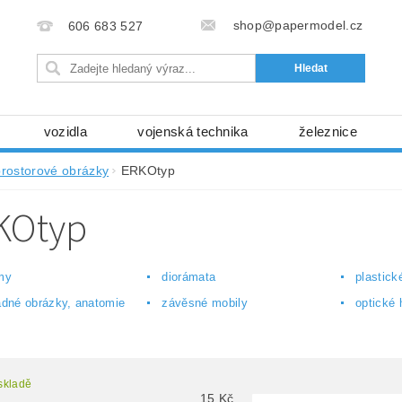
shop@papermodel.cz
606 683 527
vozidla
vojenská technika
železnice
my, stavební stroje
kosmická technika
příroda
prostorové obrázky
ERKOtyp
bez nůžek a lepidla
ABC - celé časopisy
kni
KOtyp
lňky
modelářské potřeby
kartony, fólie
free
Ochrana osobních údajů (GDPR)
my
diorámata
plastick
adné obrázky, anatomie
závěsné mobily
optické 
skladě
15
Kč