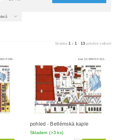
ýrobců
1
1
13
Stránka
z
-
položek celkem
KO-P-005--
Kód:
CZ-ERKO-P-012--
pohled - Betlémská kaple
Skladem
(>3 ks)