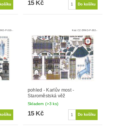
15 Kč
KO-P-010--
Kód:
CZ-ERKO-P-002--
pohled - Karlův most -
Staroměstská věž
Skladem
(>3 ks)
15 Kč