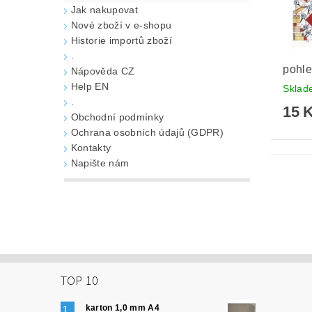
Jak nakupovat
Nové zboží v e-shopu
Historie importů zboží
.
pohle
Nápověda CZ
Help EN
Skla
.
15 
Obchodní podmínky
Ochrana osobních údajů (GDPR)
Kontakty
Napište nám
TOP 10
karton 1,0 mm A4