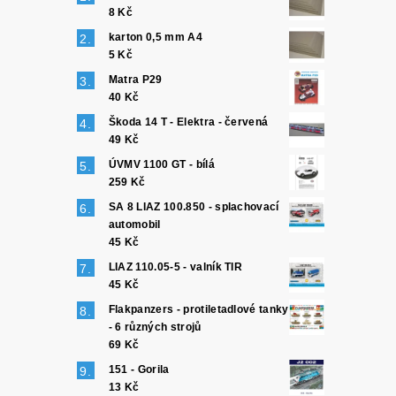
8 Kč
karton 0,5 mm A4
5 Kč
Matra P29
40 Kč
Škoda 14 T - Elektra - červená
49 Kč
ÚVMV 1100 GT - bílá
259 Kč
SA 8 LIAZ 100.850 - splachovací
automobil
45 Kč
LIAZ 110.05-5 - valník TIR
45 Kč
Flakpanzers - protiletadlové tanky
- 6 různých strojů
69 Kč
151 - Gorila
13 Kč