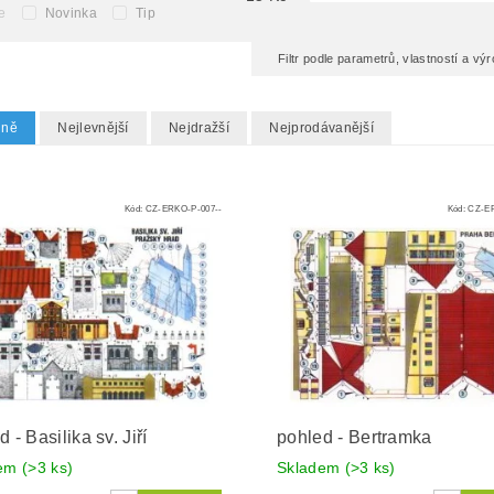
e
Novinka
Tip
Filtr podle parametrů, vlastností a v
dně
Nejlevnější
Nejdražší
Nejprodávanější
Kód:
CZ-ERKO-P-007--
Kód:
CZ-ER
 - Basilika sv. Jiří
pohled - Bertramka
dem
(>3 ks)
Skladem
(>3 ks)