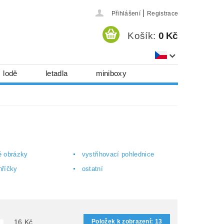
|
Přihlášení
Registrace
Košík:
0 Kč
lodě
letadla
miniboxy
házedla, foukadla
hy, časopisy...
 download
série
Kontakty
é obrázky
vystřihovací pohlednice
hříčky
ostatní
Položek k zobrazení:
13
16
Kč