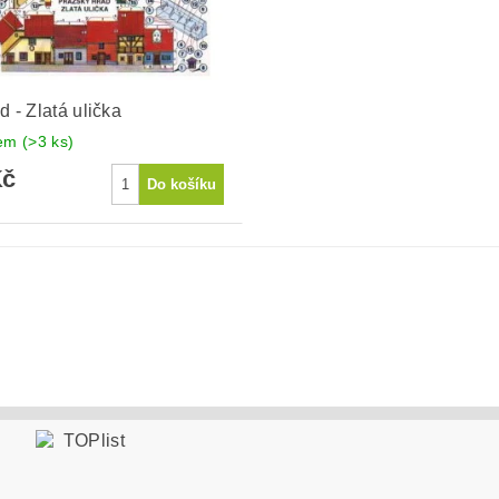
d - Zlatá ulička
dem
(>3 ks)
Kč