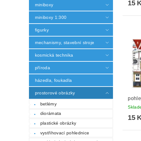
15 
miniboxy
miniboxy 1:300
figurky
mechanismy, stavební stroje
kosmická technika
příroda
házedla, foukadla
prostorové obrázky
pohle
betlémy
Skla
diorámata
15 
plastické obrázky
vystřihovací pohlednice