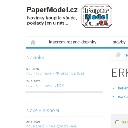
laserem-rezane-doplnky
stavby
miniboxy 1:300
figurky
mechanis
Novinky
prostorové obrázky
hry
ostatní
ER
6.8.2026
laserem řezané doplňky
3D tištěné dop
novinky / news - PK Graphica (CZ)
24.6.2026
Napište nám
Obchodní podmínky
novinka - news - vTOM
betlé
rozkl
Nově v e-shopu
29.6.2026
Na 
nové zboží - new goods - ABC