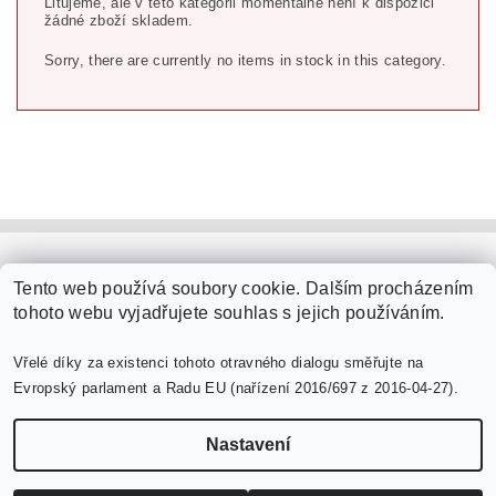
Litujeme, ale v této kategorii momentálně není k dispozici
žádné zboží skladem.
Sorry, there are currently no items in stock in this category.
PaperModel.cz
Tento web používá soubory cookie. Dalším procházením
tohoto webu vyjadřujete souhlas s jejich používáním.
Vřelé díky za existenci tohoto otravného dialogu směřujte na
Evropský parlament a Radu EU (nařízení 2016/697 z 2016-04-27).
Nastavení
Upravit nastavení cookies
2026 ©
PaperModel.cz
, všechna práva vyhrazena
Vytvořil Shoptet