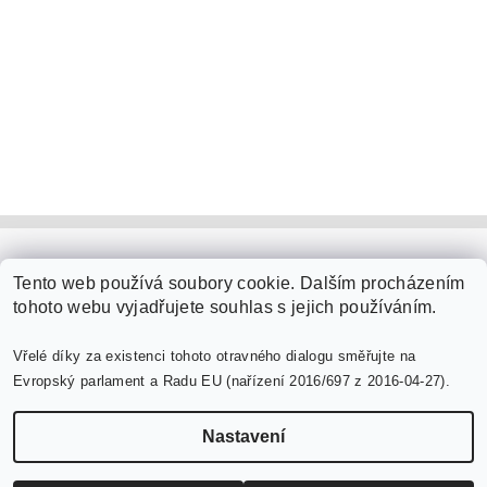
PaperModel.cz
Tento web používá soubory cookie. Dalším procházením
tohoto webu vyjadřujete souhlas s jejich používáním.
Vřelé díky za existenci tohoto otravného dialogu směřujte na
Evropský parlament a Radu EU (nařízení 2016/697 z 2016-04-27).
Nastavení
Upravit nastavení cookies
2026 ©
PaperModel.cz
, všechna práva vyhrazena
Vytvořil Shoptet