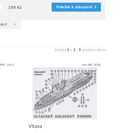
Položek k zobrazení:
3
199
Kč
ýrobců
1
1
3
Stránka
z
-
položek celkem
REL--119-O
Kód:
ABC-2423A
Vltava