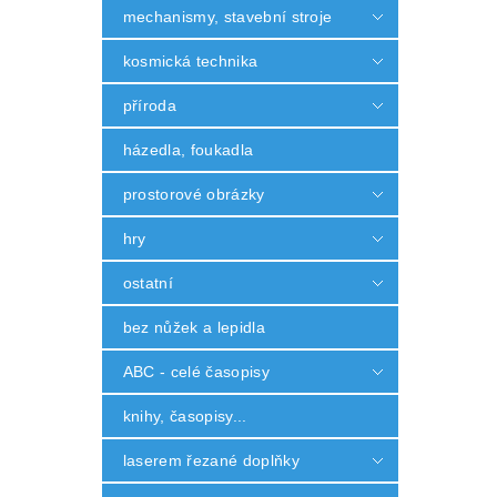
mechanismy, stavební stroje
kosmická technika
příroda
házedla, foukadla
prostorové obrázky
hry
ostatní
bez nůžek a lepidla
ABC - celé časopisy
knihy, časopisy...
laserem řezané doplňky