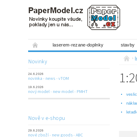
laserem-rezane-doplnky
stavby
miniboxy 1:300
figurky
mechanis
Novinky
prostorové obrázky
hry
ostatní
1:2
24.6.2026
laserem řezané doplňky
3D tištěné dop
novinka - news - vTOM
19.6.2026
Napište nám
Obchodní podmínky
nový model - new model - PMHT
vesli
nákla
letad
Nově v e-shopu
29.6.2026
nové zboží - new goods - ABC