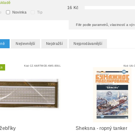
skladě
16
Kč
e
Novinka
Tip
Filtr podle parametrů, vlastností a v
dně
Nejlevnější
Nejdražší
Nejprodávanější
Kód:
CZ-KARTMOD-KMS-008-L
Kód:
UA-O
ka
 žebříky
Sheksna - ropný tanker