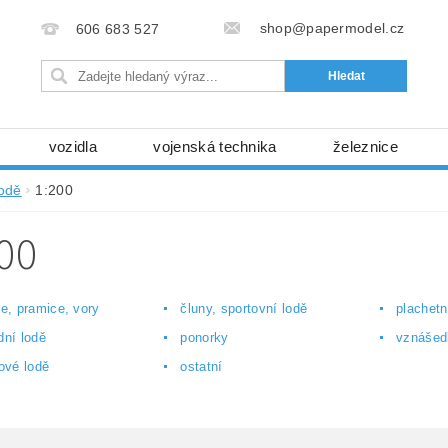
shop@papermodel.cz
606 683 527
vozidla
vojenská technika
železnice
my, stavební stroje
kosmická technika
příroda
lodě
1:200
bez nůžek a lepidla
ABC - celé časopisy
kni
00
lňky
modelářské potřeby
kartony, fólie
free
Ochrana osobních údajů (GDPR)
ce, pramice, vory
čluny, sportovní lodě
plachetn
dní lodě
ponorky
vznášed
lové lodě
ostatní