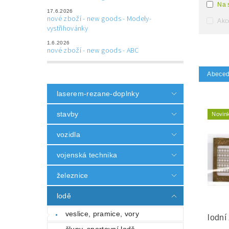
Na 
17.6.2026
nové zboží - new goods - Modely-
Akc
vystřihovánky
1.6.2026
nové zboží - new goods - ABC
Abece
laserem-rezane-doplnky
stavby
Novin
vozidla
vojenská technika
železnice
lodě
veslice, pramice, vory
lodní