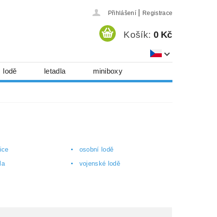
|
Přihlášení
Registrace
Košík:
0 Kč
lodě
letadla
miniboxy
házedla, foukadla
hy, časopisy...
 download
série
Kontakty
ice
osobní lodě
la
vojenské lodě