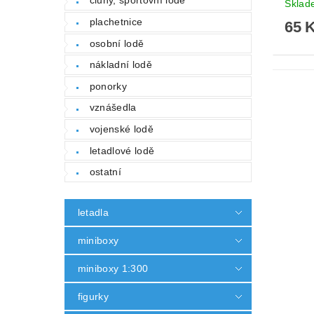
čluny, sportovní lodě
Skla
plachetnice
65 
osobní lodě
nákladní lodě
ponorky
vznášedla
vojenské lodě
letadlové lodě
ostatní
letadla
miniboxy
miniboxy 1:300
figurky