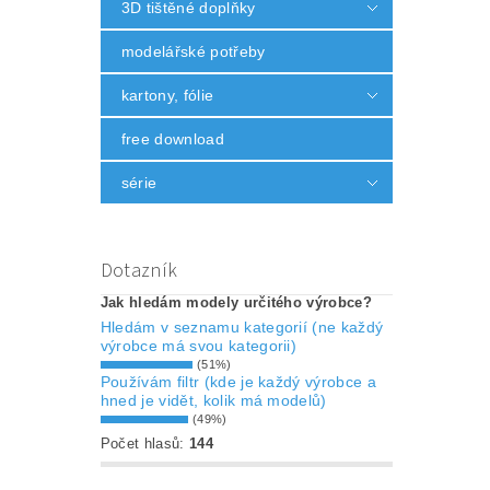
3D tištěné doplňky
modelářské potřeby
kartony, fólie
free download
série
Dotazník
Jak hledám modely určitého výrobce?
Hledám v seznamu kategorií (ne každý
výrobce má svou kategorii)
(51%)
Používám filtr (kde je každý výrobce a
hned je vidět, kolik má modelů)
(49%)
Počet hlasů:
144