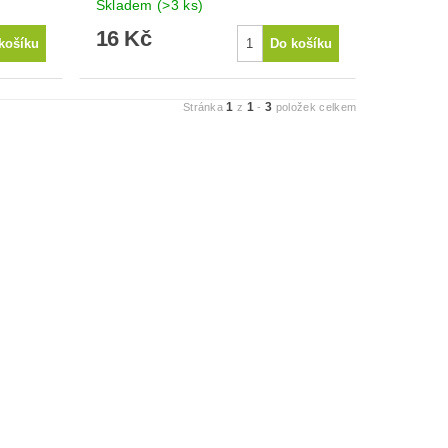
Skladem
(>3 ks)
16 Kč
1
1
3
Stránka
z
-
položek celkem